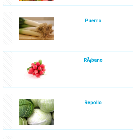
Puerro
RÃ¡bano
Repollo