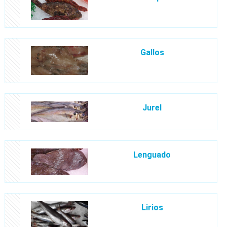
Gallos
Jurel
Lenguado
Lirios