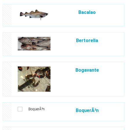
Bacalao
Bertorella
Bogavante
BoquerÃ³n