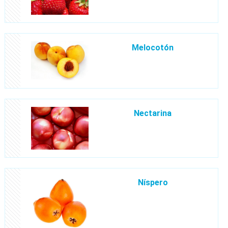
Melocotón
Nectarina
Ní­spero