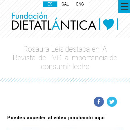
ES
GAL
ENG
Rosaura Leis destaca en 'A
Revista' de TVG la importancia de
consumir leche
Puedes acceder al vídeo pinchando aquí­